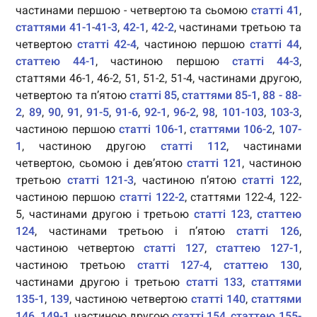
частинами першою - четвертою та сьомою
статті 41
,
статтями 41-1
-
41-3
,
42-1
,
42-2
, частинами третьою та
четвертою
статті 42-4
, частиною першою
статті 44
,
статтею 44-1
, частиною першою
статті 44-3
,
статтями 46-1, 46-2, 51, 51-2, 51-4, частинами другою,
четвертою та п’ятою
статті 85
,
статтями 85-1
,
88 - 88-
2
,
89
,
90
,
91
,
91-5
,
91-6
,
92-1
,
96-2
,
98
,
101-103
,
103-3
,
частиною першою
статті 106-1
,
статтями 106-2
,
107-
1
, частиною другою
статті 112
, частинами
четвертою, сьомою і дев’ятою
статті 121
, частиною
третьою
статті 121-3
, частиною п’ятою
статті 122
,
частиною першою
статті 122-2
, статтями 122-4, 122-
5, частинами другою і третьою
статті 123
,
статтею
124
, частинами третьою і п’ятою
статті 126
,
частиною четвертою
статті 127
,
статтею 127-1
,
частиною третьою
статті 127-4
,
статтею 130
,
частинами другою і третьою
статті 133
,
статтями
135-1
,
139
, частиною четвертою
статті 140
,
статтями
146
,
149-1
, частиною другою
статті 154
,
статтею 155-