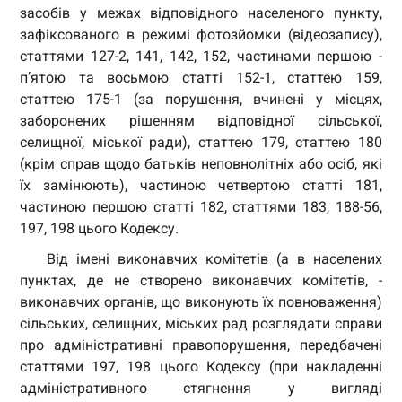
засобів у межах відповідного населеного пункту,
зафіксованого в режимі фотозйомки (відеозапису),
статтями 127-2, 141, 142, 152, частинами першою -
п’ятою та восьмою статті 152-1, статтею 159,
статтею 175-1 (за порушення, вчинені у місцях,
заборонених рішенням відповідної сільської,
селищної, міської ради), статтею 179, статтею 180
(крім справ щодо батьків неповнолітніх або осіб, які
їх замінюють), частиною четвертою статті 181,
частиною першою статті 182, статтями 183, 188-56,
197, 198 цього Кодексу.
Від імені виконавчих комітетів (а в населених
пунктах, де не створено виконавчих комітетів, -
виконавчих органів, що виконують їх повноваження)
сільських, селищних, міських рад розглядати справи
про адміністративні правопорушення, передбачені
статтями 197, 198 цього Кодексу (при накладенні
адміністративного стягнення у вигляді