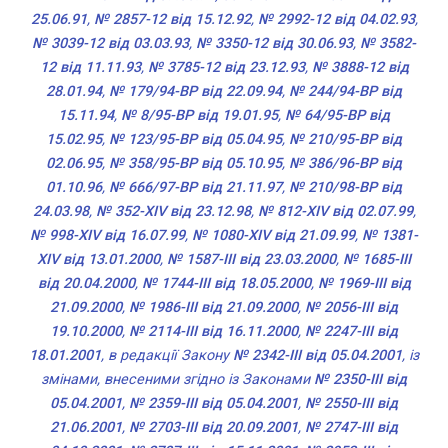
25.06.91
,
№ 2857-12 від 15.12.92
,
№ 2992-12 від 04.02.93
,
№ 3039-12 від 03.03.93
,
№ 3350-12 від 30.06.93
,
№ 3582-
12 від 11.11.93
,
№ 3785-12 від 23.12.93
,
№ 3888-12 від
28.01.94
,
№ 179/94-ВР від 22.09.94
,
№ 244/94-ВР від
15.11.94
,
№ 8/95-ВР від 19.01.95
,
№ 64/95-ВР від
15.02.95
,
№ 123/95-ВР від 05.04.95
,
№ 210/95-ВР від
02.06.95
,
№ 358/95-ВР від 05.10.95
,
№ 386/96-ВР від
01.10.96
,
№ 666/97-ВР від 21.11.97
,
№ 210/98-ВР від
24.03.98
,
№ 352-XIV від 23.12.98
,
№ 812-XIV від 02.07.99
,
№ 998-XIV від 16.07.99
,
№ 1080-XIV від 21.09.99
,
№ 1381-
XIV від 13.01.2000
,
№ 1587-III від 23.03.2000
,
№ 1685-III
від 20.04.2000
,
№ 1744-III від 18.05.2000
,
№ 1969-III від
21.09.2000
,
№ 1986-III від 21.09.2000
,
№ 2056-III від
19.10.2000
,
№ 2114-III від 16.11.2000
,
№ 2247-III від
18.01.2001
, в редакції Закону
№ 2342-III від 05.04.2001
, із
змінами, внесеними згідно із Законами
№ 2350-III від
05.04.2001
,
№ 2359-III від 05.04.2001
,
№ 2550-III від
21.06.2001
,
№ 2703-III від 20.09.2001
,
№ 2747-III від