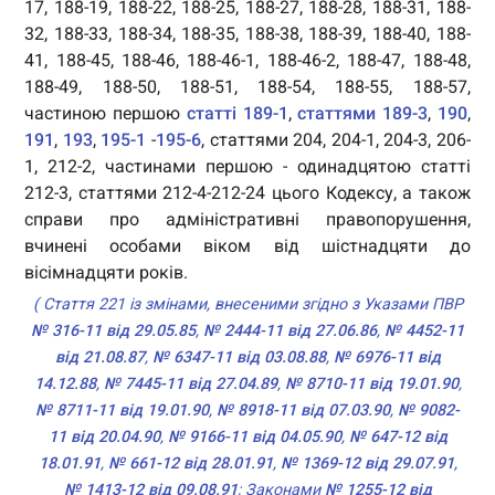
17, 188-19, 188-22, 188-25, 188-27, 188-28, 188-31, 188-
32, 188-33, 188-34, 188-35, 188-38, 188-39, 188-40, 188-
41, 188-45, 188-46, 188-46-1, 188-46-2, 188-47, 188-48,
188-49, 188-50, 188-51, 188-54, 188-55, 188-57,
частиною першою
статті 189-1
,
статтями 189-3
,
190
,
191
,
193
,
195-1
-
195-6
, статтями 204, 204-1, 204-3, 206-
1, 212-2, частинами першою - одинадцятою статті
212-3, статтями 212-4-212-24 цього Кодексу, а також
справи про адміністративні правопорушення,
вчинені особами віком від шістнадцяти до
вісімнадцяти років.
( Стаття 221 із змінами, внесеними згідно з Указами ПВР
№ 316-11 від 29.05.85
,
№ 2444-11 від 27.06.86
,
№ 4452-11
від 21.08.87
,
№ 6347-11 від 03.08.88
,
№ 6976-11 від
14.12.88
,
№ 7445-11 від 27.04.89
,
№ 8710-11 від 19.01.90
,
№ 8711-11 від 19.01.90
,
№ 8918-11 від 07.03.90
,
№ 9082-
11 від 20.04.90
,
№ 9166-11 від 04.05.90
,
№ 647-12 від
18.01.91
,
№ 661-12 від 28.01.91
,
№ 1369-12 від 29.07.91
,
№ 1413-12 від 09.08.91
; Законами
№ 1255-12 від