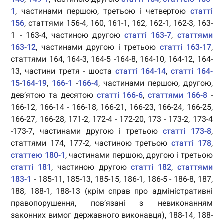
1
, частинами першою, третьою і четвертою
статті
156
, статтями 156-4, 160, 161-1, 162, 162-1, 162-3, 163-
1 - 163-4, частиною другою
статті 163-7
,
статтями
163-12
, частинами другою і третьою
статті 163-17
,
статтями 164, 164-3, 164-5 -164-8, 164-10, 164-12, 164-
13, частини третя - шоста
статті 164-14
,
статті 164-
15
-
164-19
,
166-1
-
166-4
, частинами першою, другою,
дев’ятою та десятою
статті 166-6
,
статтями 166-8
-
166-12, 166-14 - 166-18, 166-21, 166-23, 166-24, 166-25,
166-27, 166-28, 171-2, 172-4 - 172-20, 173 - 173-2, 173-4
-173-7, частинами другою і третьою
статті 173-8
,
статтями 174, 177-2, частиною третьою
статті 178
,
статтею 180-1
, частинами першою, другою і третьою
статті 181
, частиною другою
статті 182
,
статтями
183-1
- 185-11, 185-13, 185-15, 186-1, 186-5 - 186-8, 187,
188, 188-1, 188-13 (крім справ про адміністративні
правопорушення, пов’язані з невиконанням
законних вимог державного виконавця), 188-14, 188-