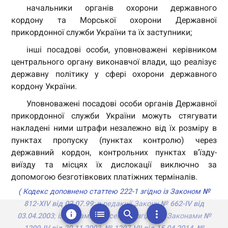
начальники органів охорони державного
кордону та Морської охорони Державної
прикордонної служби України та їх заступники;
інші посадові особи, уповноважені керівником
центрального органу виконавчої влади, що реалізує
державну політику у сфері охорони державного
кордону України.
Уповноважені посадові особи органів Державної
прикордонної служби України можуть стягувати
накладені ними штрафи незалежно від їх розміру в
пунктах пропуску (пунктах контролю) через
державний кордон, контрольних пунктах в’їзду-
виїзду та місцях їх дислокації виключно за
arrow_drop_up
допомогою безготівкових платіжних терміналів.
( Кодекс доповнено статтею 222-1 згідно із Законом
№
812-XIV від 02.07.99
; в редакції Закону
№ 662-IV від
info
list
search
more_vert
03.04.2003
; із змінами, внесеними згідно із Законами
№