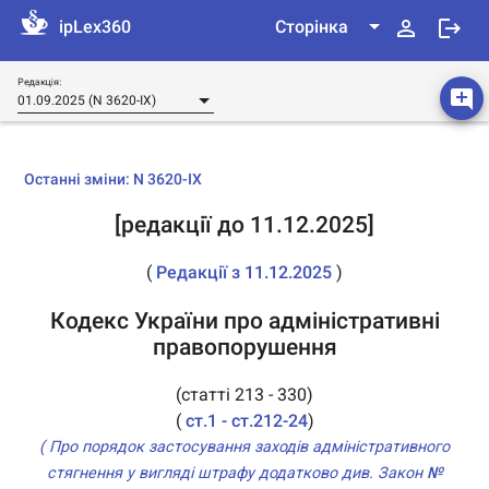
perm_identity
logout
ipLex360
Сторінка
Неправильний логін та/або пароль, або доступ не оплачено.
Редакція:
add_comment
01.09.2025 (N 3620-IX)
Останні зміни: N 3620-IX
[редакції до 11.12.2025]
(
Редакції з 11.12.2025
)
Кодекс України про адміністративні
правопорушення
(статті 213 - 330)
(
ст.1 - ст.212-24
)
( Про порядок застосування заходів адміністративного
стягнення у вигляді штрафу додатково див. Закон
№