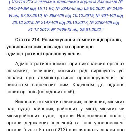
( Стаття 213 із змінами, внесеними згідно із Законами
№
244/94-ВР від 15.11.94
,
№ 2342-III від 05.04.2001
,
№ 2453-
VI від 07.07.2010
,
№ 888-VIII від 10.12.2015
,
№ 901-VIII від
23.12.2015
,
№ 2147-VIII від 03.10.2017
,
№ 2262-VIII від
21.12.2017
,
№ 1995-IX від 25.01.2022
)
Стаття 214. Розмежування компетенції органів,
уповноважених розглядати справи про
адміністративні правопорушення
Адміністративні комісії при виконавчих органах
сільських, селищних, міських рад вирішують усі
справи про адміністративні правопорушення, за
винятком віднесених цим Кодексом до відання
інших органів (посадових осіб).
Виконавчі комітети сільських, селищних, міських
рад, судді районних, районних у місті, міських чи
міськрайонних судів, органи Національної поліції,
органи державних інспекцій та інші уповноважені
органи (пункт 5 статті 213) розглядають справи про