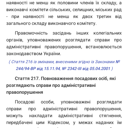
наявності не менш як половини членів їх складу, а
виконавчі комітети сільських, селищних, міських рад
- при наявності не менш як двох третин від
загального складу виконавчого комітету.
Правомочність засідань інших колегіальних
органів, уповноважених розглядати справи про
адміністративні правопорушення, встановлюється
законодавством України.
( Стаття 216 із змінами, внесеними згідно із Законами
№
244/94-ВР від 15.11.94
,
№ 2342-III від 05.04.2001
)
Стаття 217. Повноваження посадових осіб, які
розглядають справи про адміністративні
правопорушення
Посадові особи, уповноважені розглядати
справи про адміністративні правопорушення,
можуть накладати адміністративні стягнення,
передбачені цим Кодексом, у межах наданих їм