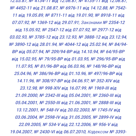
12.03.87
,
№ 4134-11 від 12.06.87
,
№ 4135-11 від 12.06.87
,
№ 4452-11 від 21.08.87
,
№ 6976-11 від 14.12.88
,
№ 7542-
11 від 19.05.89
,
№ 8711-11 від 19.01.90
,
№ 8918-11 від
07.07.92
,
№ 1369-12 від 29.07.91
; Законами
№ 2354-12
від 15.05.92
,
№ 2547-12 від 07.07.92
,
№ 2977-12 від
03.02.93
,
№ 3785-12 від 23.12.93
,
№ 3888-12 від 23.12.94
,
№ 3890-12 від 28.01.94
,
№ 4044-12 від 25.02.94
,
№ 84/94-
ВР від 05.07.94
,
№ 209/94-ВР від 14.10.94
,
№ 64/95-ВР
від 15.02.95
,
№ 79/95-ВР від 01.03.95
,
№ 296/95-ВР від
11.07.95
,
№ 81/96-ВР від 06.03.96
,
№ 148/96-ВР від
25.04.96
,
№ 386/96-ВР від 01.10.96
,
№ 497/96-ВР від
14.11.96
,
№ 308/97-ВР від 04.06.97
;
№ 352-XIV від
23.12.98
,
№ 998-XIV від 16.07.99
,
№ 1969-III від
21.09.2000
,
№ 2342-III від 05.04.2001
,
№ 2360-III від
05.04.2001
,
№ 2550-III від 21.06.2001
,
№ 2888-III від
13.12.2001
,
№ 548-IV від 20.02.2003
,
№ 1745-IV від
03.06.2004
,
№ 2598-IV від 31.05.2005
,
№ 2899-IV від
22.09.2005
,
№ 534-V від 22.12.2006
,
№ 956-V від
19.04.2007
,
№ 2430-VI від 06.07.2010
, Кодексом
№ 3393-