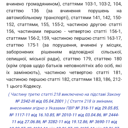
вчинено громадянином), статтями 103-1, 103-2, 104,
статтею 136 (за вчинення порушень на
автомобільному транспорті), статтями 141, 142, 150-
152, статтями, 155, 155-2, частиною другою статті
156, частинами першою - четвертою статті 156-1,
статтями 156-2, 159, частиною першою статті 163-17,
статтею 175-1 (за порушення, вчинені у місцях,
заборонених рішенням відповідної сільської,
селищної, міської ради), статтею 179, статтею 180
(крім справ щодо батьків неповнолітніх або осіб, які
їх замінюють), частиною четвертою статті 181,
частиною першою статті 182, статтями 183, 186, 212-
1 цього Кодексу.
( Частину третю статті 218 виключено на підставі Закону
№ 2342-III від 05.04.2001
) ( Стаття 218 із змінами,
внесеними згідно з Указами ПВР
№ 316-11 від 29.05.85
,
№ 1117-11 від 16.10.85
,
№ 2010-11 від 03.04.86
,
№ 2444-
11 від 27.06.86
,
№ 3282-11 від 19.12.86
,
№ 3690-11 від