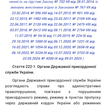
чинність на підставі Закону
№ 732-VII від 28.01.2014
; із
змінами, внесеними згідно із Законами
№ 767-VII від
23.02.2014
,
№ 596-VIII від 14.07.2015
,
№ 901-VIII від
23.12.2015
,
№ 1982-VIII від 23.03.2017
,
№ 2109-VIII від
22.06.2017
,
№ 2120-VIII від 22.06.2017
,
№ 2475-VIII від
03.07.2018
,
№ 2612-VIII від 08.11.2018
,
№ 2754-VIII від
11.07.2019
,
№ 54-IX від 11.09.2019
,
№ 224-IX від
29.10.2019
,
№ 1000-IX від 06.11.2020
,
№ 1231-IX від
16.02.2021
,
№ 1054-IX від 03.12.2020
,
№ 2658-IX від
06.10.2022
,
№ 3234-IX від 13.07.2023
,
№ 3733-IX від
22.05.2024
,
№ 4200-IX від 09.01.2025
)
Стаття 222-1. Органи Державної прикордонної
служби України.
Органи Державної прикордонної служби України
розглядають справи про адміністративні
правопорушення, пов’язані з порушенням
прикордонного режиму, режиму в пунктах пропуску
через державний кордон України або режимних