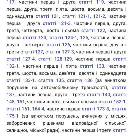
117
, частини перша і друга
статті 119
, частини
перша, друга, третя, п’ята, шоста, восьма, десята і
одинадцята
статті 121
,
статті 121-1
,
121-2
, частини
перша і друга
статті 121-3
, частини перша, друга,
третя, четверта, шоста і сьома
статті 122
, частина
перша
статті 123
,
статті 124-1
,
125
, частини перша,
друга і четверта
статті 126
, частини перша, друга і
третя
статті 127
,
стаття 127-3
, частини перша і друга
статті 127-4
,
статті 128-129
, частина перша
статті
132-1
, частини перша і п’ята
статті 133
, частини
третя, шоста, восьма, дев’ята, десята і одинадцята
статті 133-1
,
стаття 135
,
стаття 136
(за винятком
порушень на автомобільному транспорті),
стаття
137
, частини перша, друга і третя
статті 140
,
статті
148
,
151
, частини шоста, сьома і восьма
статті 152-1
,
статті 161
,
164-4
, частина перша
статті 173-8
,
стаття
175-1
(за винятком порушень, вчинених у місцях,
заборонених рішенням відповідної сільської,
селищної, міської ради), частини перша і третя
статті