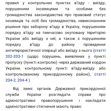
правил у контрольних пунктах в’їзду - виїзду,
порушенням іноземцями та особами без
громадянства законодавства про правовий статус
іноземців та осіб без громадянства, невиконанням
рішення про заборону в’їзду в Україну, порушенням
порядку в’їзду на тимчасово окуповану територію
України або виїзду з неї, а також з порушенням
порядку в’їзду до району проведення
антитерористичної операції або виїзду з нього (
статті
202-203-1
(щодо порушень, виявлених у пункті
пропуску (пункті контролю) через державний кордон
України, контрольному пункті в’їзду-виїзду або
контрольованому прикордонному районі),
статті
204-2
,
204-4
).
Від імені органів Державної прикордонної
служби України розглядати справи про
адміністративні правопорушення і накладати
адміністративні стягнення мають право: