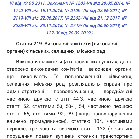
VI від 19.05.2011
, Законами
№ 1283-VII від 29.05.2014
,
№
1742-VIII від 15.11.2016
,
№ 2109-VIII від 22.06.2017
,
№
2119-VIII від 22.06.2017
,
№ 2262-VIII від 21.12.2017
,
№
2628-VIII від 23.11.2018
,
№ 2747-VIII від 06.06.2019
,
№
122-IX від 20.09.2019
)
Стаття 219. Виконавчі комітети (виконавчі
органи) сільських, селищних, міських рад
Виконавчі комітети (а в населених пунктах, де не
створено виконавчих комітетів, - виконавчі органи,
що виконують їх повноваження) сільських,
селищних, міських рад розглядають справи про
адміністративні правопорушення, передбачені
частиною другою статті 44-3, частиною другою
статті 52, статтями 53, 53-1, 54, частиною першою
статті 56, статтями 92, 99 (якщо правопорушення
вчинено громадянином), статтею 104, частинами
першою, третьою та сьомою статті 122 (в частині
порушення правил зупинки, стоянки транспортних