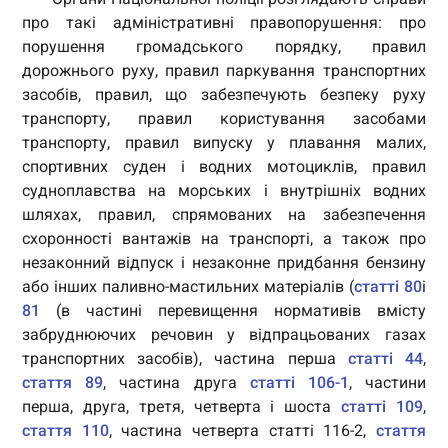
про такі адміністративні правопорушення: про
порушення громадського порядку, правил
дорожнього руху, правил паркування транспортних
засобів, правил, що забезпечують безпеку руху
транспорту, правил користування засобами
транспорту, правил випуску у плавання малих,
спортивних суден і водних мотоциклів, правил
судноплавства на морських і внутрішніх водних
шляхах, правил, спрямованих на забезпечення
схоронності вантажів на транспорті, а також про
незаконний відпуск і незаконне придбання бензину
або інших паливно-мастильних матеріалів (
статті 80
і
81
(в частині перевищення нормативів вмісту
забруднюючих речовин у відпрацьованих газах
транспортних засобів), частина перша
статті 44
,
стаття 89
, частина друга
статті 106-1
, частини
перша, друга, третя, четверта і шоста
статті 109
,
стаття 110
, частина четверта статті 116-2,
стаття