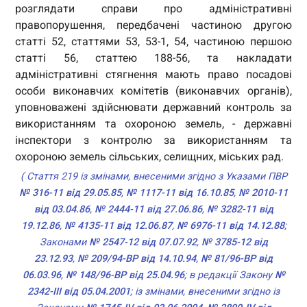
розглядати справи про адміністративні
правопорушення, передбачені частиною другою
статті 52, статтями 53, 53-1, 54, частиною першою
статті 56, статтею 188-56, та накладати
адміністративні стягнення мають право посадові
особи виконавчих комітетів (виконавчих органів),
уповноважені здійснювати державний контроль за
використанням та охороною земель, - державні
інспектори з контролю за використанням та
охороною земель сільських, селищних, міських рад.
( Стаття 219 із змінами, внесеними згідно з Указами ПВР
№ 316-11 від 29.05.85
,
№ 1117-11 від 16.10.85
,
№ 2010-11
від 03.04.86
,
№ 2444-11 від 27.06.86
,
№ 3282-11 від
19.12.86
,
№ 4135-11 від 12.06.87
,
№ 6976-11 від 14.12.88
;
Законами
№ 2547-12 від 07.07.92
,
№ 3785-12 від
23.12.93
,
№ 209/94-ВР від 14.10.94
,
№ 81/96-ВР від
06.03.96
,
№ 148/96-ВР від 25.04.96
; в редакції Закону
№
2342-III від 05.04.2001
; із змінами, внесеними згідно із