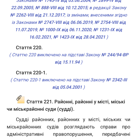
Законами
№ 1745-IV від 03.06.2004
,
№ 2899-IV від
22.09.2005
,
№ 888-VIII від 10.12.2015
; в редакції Закону
№ 2262-VIII від 21.12.2017
; із змінами, внесеними згідно
із Законами
№ 2747-VIII від 06.06.2019
,
№ 2754-VIII від
11.07.2019
,
№ 1000-IX від 06.11.2020
,
№ 1231-IX від
16.02.2021
,
№ 1423-IX від 28.04.2021
)
Стаття 220.
( Статтю 220 виключено на підставі Закону
№ 244/94-ВР
від 15.11.94
)
Стаття 220-1.
( Статтю 220-1 виключено на підставі Закону
№ 2342-III
від 05.04.2001
)
Стаття 221. Районні, районні у місті, міські
чи міськрайонні суди (судді).
Судді районних, районних у місті, міських чи
міськрайонних судів розглядають справи про
адміністративні правопорушення, передбачені