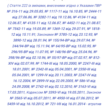
( Стаття 222 із змінами, внесеними згідно з Указами ПВР
№ 316-11 від 29.05.85
,
№ 1117-11 від 16.10.85
,
№ 2444-11
від 27.06.86
,
№ 3282-11 від 19.12.86
,
№ 4134-11 від
12.06.87
,
№ 4135-11 від 12.06.87
,
№ 4452-11 від 21.08.87
,
№ 7542-11 від 19.05.89
,
№ 1369-12 від 29.07.91
,
№ 1818-
12 від 15.11.91
; Законами
№ 3785-12 від 23.12.93
,
№
3890-12 від 28.01.94
,
№ 155/94-ВР від 29.07.94
,
№
244/94-ВР від 15.11.94
,
№ 64/95-ВР від 15.02.95
,
№
296/95-ВР від 11.07.95
,
№ 148/96-ВР від 25.04.96
,
№
398/96-ВР від 02.10.96
,
№ 55/97-ВР від 07.02.97
,
№ 812-
XIV від 02.07.99
,
№ 1744-III від 18.05.2000
,
№ 2247-III від
18.01.2001
,
№ 2342-III від 05.04.2001
,
№ 2350-III від
05.04.2001
,
№ 1299-IV від 20.11.2003
,
№ 2247-IV від
16.12.2004
,
№ 2899-IV від 22.09.2005
,
№ 586-VI від
24.09.2008
,
№ 2742-VI від 02.12.2010
,
№ 3163-VI від
17.03.2011
, Кодексом
№ 3393-VI від 19.05.2011
, Законом
№ 3565-VI від 05.07.2011
,
№ 4950-VI від 07.06.2012
,
№
5459-VI від 16.10.2012
,
№ 721-VII від 16.01.2014
- втратив