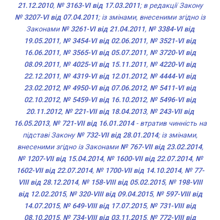
21.12.2010
,
№ 3163-VI від 17.03.2011
; в редакції Закону
№ 3207-VI від 07.04.2011
; із змінами, внесеними згідно із
Законами
№ 3261-VI від 21.04.2011
,
№ 3384-VI від
19.05.2011
,
№ 3454-VI від 02.06.2011
,
№ 3521-VI від
16.06.2011
,
№ 3565-VI від 05.07.2011
,
№ 3720-VI від
08.09.2011
,
№ 4025-VI від 15.11.2011
,
№ 4220-VI від
22.12.2011
,
№ 4319-VI від 12.01.2012
,
№ 4444-VI від
23.02.2012
,
№ 4950-VI від 07.06.2012
,
№ 5411-VI від
02.10.2012
,
№ 5459-VI від 16.10.2012
,
№ 5496-VI від
20.11.2012
,
№ 221-VII від 18.04.2013
,
№ 243-VII від
16.05.2013
,
№ 721-VII від 16.01.2014
- втратив чинність на
підставі Закону
№ 732-VII від 28.01.2014
; із змінами,
внесеними згідно із Законами
№ 767-VII від 23.02.2014
,
№ 1207-VII від 15.04.2014
,
№ 1600-VII від 22.07.2014
,
№
1602-VII від 22.07.2014
,
№ 1700-VII від 14.10.2014
,
№ 77-
VIII від 28.12.2014
,
№ 158-VIII від 05.02.2015
,
№ 198-VIII
від 12.02.2015
,
№ 320-VIII від 09.04.2015
,
№ 597-VIII від
14.07.2015
,
№ 649-VIII від 17.07.2015
,
№ 731-VIII від
08.10.2015
,
№ 734-VIII від 03.11.2015
,
№ 772-VIII від