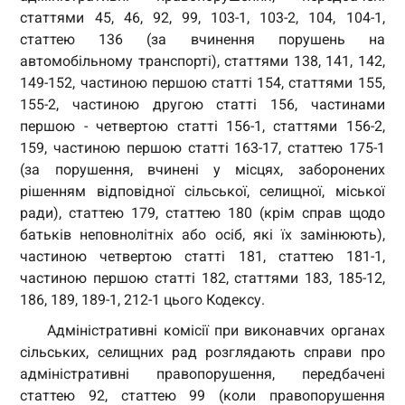
статтями 45, 46, 92, 99, 103-1, 103-2, 104, 104-1,
статтею 136 (за вчинення порушень на
автомобільному транспорті), статтями 138, 141, 142,
149-152, частиною першою статті 154, статтями 155,
155-2, частиною другою статті 156, частинами
першою - четвертою статті 156-1, статтями 156-2,
159, частиною першою статті 163-17, статтею 175-1
(за порушення, вчинені у місцях, заборонених
рішенням відповідної сільської, селищної, міської
ради), статтею 179, статтею 180 (крім справ щодо
батьків неповнолітніх або осіб, які їх замінюють),
частиною четвертою статті 181, статтею 181-1,
частиною першою статті 182, статтями 183, 185-12,
186, 189, 189-1, 212-1 цього Кодексу.
Адміністративні комісії при виконавчих органах
сільських, селищних рад розглядають справи про
адміністративні правопорушення, передбачені
статтею 92, статтею 99 (коли правопорушення