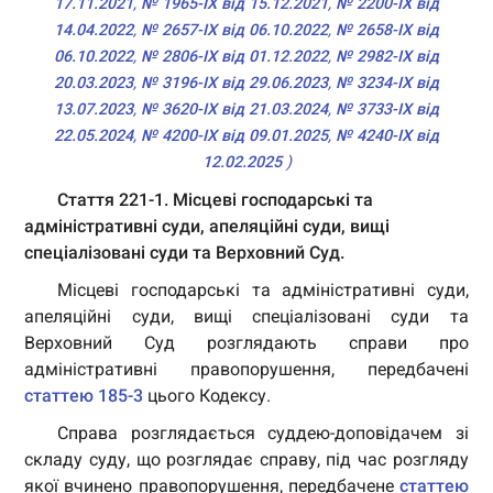
17.11.2021
,
№ 1965-IX від 15.12.2021
,
№ 2200-IX від
14.04.2022
,
№ 2657-IX від 06.10.2022
,
№ 2658-IX від
06.10.2022
,
№ 2806-IX від 01.12.2022
,
№ 2982-IX від
20.03.2023
,
№ 3196-IX від 29.06.2023
,
№ 3234-IX від
13.07.2023
,
№ 3620-IX від 21.03.2024
,
№ 3733-IX від
22.05.2024
,
№ 4200-IX від 09.01.2025
,
№ 4240-IX від
12.02.2025
)
Стаття 221-1. Місцеві господарські та
адміністративні суди, апеляційні суди, вищі
спеціалізовані суди та Верховний Суд.
Місцеві господарські та адміністративні суди,
апеляційні суди, вищі спеціалізовані суди та
Верховний Суд розглядають справи про
адміністративні правопорушення, передбачені
статтею 185-3
цього Кодексу.
Справа розглядається суддею-доповідачем зі
складу суду, що розглядає справу, під час розгляду
якої вчинено правопорушення, передбачене
статтею