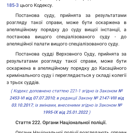
185-3
цього Кодексу.
Постанова суду, прийнята за результатами
розгляду такої справи, може бути оскаржена в
апеляційному порядку до суду вищої інстанції, а
постанова вищого спеціалізованого суду - до
апеляційної палати вищого спеціалізованого суду.
Постанова судді Верховного Суду, прийнята за
результатами розгляду такої справи, може бути
оскаржена в апеляційному порядку до Касаційного
кримінального суду і переглядається у складі колегії
з трьох суддів.
( Кодекс доповнено статтею 221-1 згідно із Законом
№
2453-VI від 07.07.2010
; в редакції Закону
№ 2147-VIII від
03.10.2017
; із змінами, внесеними згідно із Законом
№
1995-IX від 25.01.2022
)
Стаття 222. Органи Національної поліції.
Органи Національної поліції розглядають справи